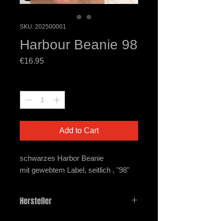
SKU: 202500001
Harbour Beanie 98
Price
€16.95
Quantity
*
Add to Cart
schwarzes Harbor Beanie
mit gewebtem Label, seitlich , "98"
Hersteller
Beechfield