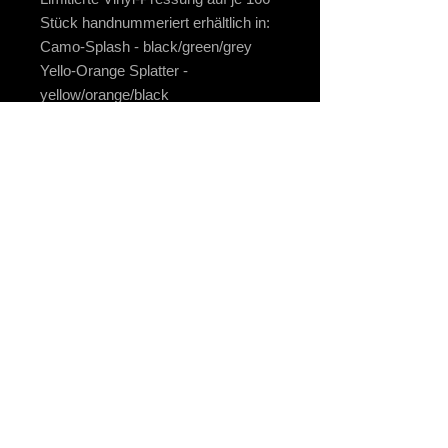
Stück handnummeriert erhältlich in:
Camo-Splash - black/green/grey
Yello-Orange Splatter -
yellow/orange/black
imprint
data protection
payment and shipping
Right of withdrawal
2025 / STOMPER 98 / ALL RIGHTS RESERVED