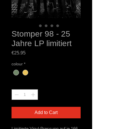
Stomper 98 - 25
Jahre LP limitiert
Price
€25.95
colour
*
Quantity
*
Add to Cart
Limitierte Vinyl-Pressung auf je 166