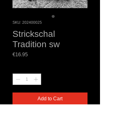
SKU: 202400025
Strickschal
Tradition sw
Price
€16.95
Quantity
*
Add to Cart
Strickschal - Tradition schlägt jeden
Trend
in schwarz/weiß